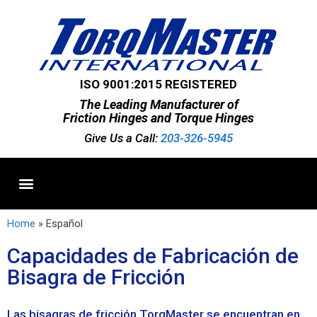
ISO 9001:2015 REGISTERED
The Leading Manufacturer of
Friction Hinges and Torque Hinges
Give Us a Call:
203-326-5945
Standard Hinges
Semi-Custom Hinges
Custom Hinges
Home
»
Español
Capacidades de Fabricación de
Bisagra de Fricción
Las bisagras de fricción TorqMaster se encuentran en