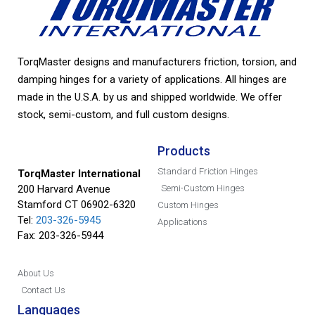
TorqMaster designs and manufacturers friction, torsion, and
damping hinges for a variety of applications. All hinges are
made in the U.S.A. by us and shipped worldwide. We offer
stock, semi-custom, and full custom designs.
Products
Standard Friction Hinges
TorqMaster International
200 Harvard Avenue
Semi-Custom Hinges
Stamford CT 06902-6320
Custom Hinges
Tel:
203-326-5945
Applications
Fax: 203-326-5944
About Us
Contact Us
Languages