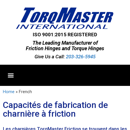
ISO 9001:2015 REGISTERED
The Leading Manufacturer of
Friction Hinges and Torque Hinges
Give Us a Call:
203-326-5945
Standard Hinges
Semi-Custom Hinges
Custom Hinges
Home
»
French
Capacités de fabrication de
charnière à friction
Les charnières TorqMaster Friction se trouvent dans les